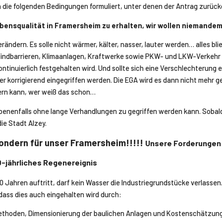
n die folgenden Bedingungen formuliert, unter denen der Antrag zurü
Lebensqualität in Framersheim zu erhalten, wir wollen niemand
erändern. Es solle nicht wärmer, kälter, nasser, lauter
werden…
alles bl
Windbarrieren, Klimaanlagen, Kraftwerke sowie PKW- und LKW-Verkehr u
kontinuierlich festgehalten wird. Und sollte sich eine Verschlechterung
er korrigierend eingegriffen werden. Die EGA wird es dann nicht mehr g
rn kann, wer weiß das schon
…
ebenenfalls ohne lange Verhandlungen zu gegriffen werden kann. Sobal
ie Stadt Alzey.
ondern für unser Framersheim!!!!!
Unsere Forderungen 
-jährliches Regenereignis
00 Jahren auftritt, darf kein Wasser die Industriegrundstücke verlassen
 dass dies auch eingehalten wird durch:
hoden, Dimensionierung der baulichen Anlagen und Kostenschätzung 