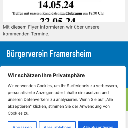
Mit diesem Flyer informieren wir über unsere
kommenden Termine.
Bürgerverein Framersheim
AKTUELLES
VORSTAND
GEMEINDERAT
Wir schätzen Ihre Privatsphäre
LEITBILD
ENGAGEMENT
TERMINE
Wir verwenden Cookies, um Ihr Surferlebnis zu verbessern,
personalisierte Anzeigen oder Inhalte einzusetzen und
Satzung
Impressum
Datenschutz
unseren Datenverkehr zu analysieren. Wenn Sie auf „Alle
akzeptieren" klicken, stimmen Sie der Anwendung von
Cookies zu.
Anpassen
Alles ablehnen
Alle akzeptieren