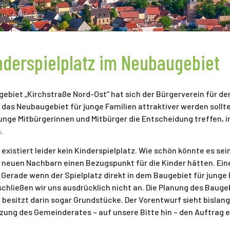
nderspielplatz im Neubaugebiet
iet „Kirchstraße Nord-Ost“ hat sich der Bürgerverein für den
s das Neubaugebiet für junge Familien attraktiver werden sollt
unge Mitbürgerinnen und Mitbürger die Entscheidung treffen, i
.
xistiert leider kein Kinderspielplatz. Wie schön könnte es sei
neuen Nachbarn einen Bezugspunkt für die Kinder hätten. Eine 
 Gerade wenn der Spielplatz direkt in dem Baugebiet für junge 
schließen wir uns ausdrücklich nicht an. Die Planung des Bauge
esitzt darin sogar Grundstücke. Der Vorentwurf sieht bislang 
itzung des Gemeinderates – auf unsere Bitte hin – den Auftrag 