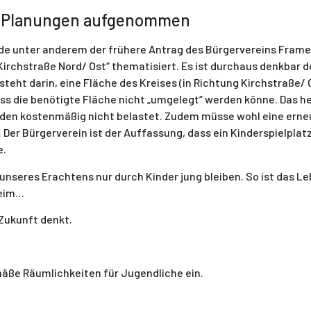
die Planungen aufgenommen
rde unter anderem der frühere Antrag des Bürgervereins Frame
irchstraße Nord/ Ost“ thematisiert. Es ist durchaus denkbar 
esteht darin, eine Fläche des Kreises (in Richtung Kirchstraße/
ss die benötigte Fläche nicht „umgelegt“ werden könne. Das he
en kostenmäßig nicht belastet. Zudem müsse wohl eine erneut
er Bürgerverein ist der Auffassung, dass ein Kinderspielplat
e.
nseres Erachtens nur durch Kinder jung bleiben. So ist das Leb
heim…
 Zukunft denkt.
mäße Räumlichkeiten für Jugendliche ein.