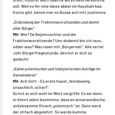
soll. Weil es fer neie Ideee abber im Haushalt kaa
Konto gibt, kenne mer so Bosse ach nitt zustimme.
„Einbindung der Fraktionsvorsitzenden und damit
aller Bürger“
MH
: Wie? De Bejemoschter und die
Fraktionsvorsitzende? Unn dodemit bin ich raus,
odder was? Was issen mit „Bürgernah“. Alle vertel
Johr Bürgerfragestunde, des hot er sich so
gedacht.
„Keine polemischen und lobbyistischen Anträge im
Gemeinderat“
MH
: Ach Gott – Es erste haast „feindseelig,
unsachlich, scharf“.
Do hot er sich wohl im Wort vergriffe. Es sei denn,
er könnt allein bestimme, dass en annerweidische,
unliebsamme Otrach „polemisch“ ist. Dann werd
der ohfach abgelehnt. So werds kumme.