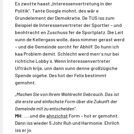
Es zwotte haast „Interessenvertretung in der
Politik“. Tante Google mohnt, des wär e
Grundelement der Demokratie. De TUS iss zum
Beispiel de Interessenvertreter der Sportler – und
beohtracht en Zuschuss fer de Sportplatz. Die Leit
vunn de Kellergass wolle, dass nimmer gerast werd
– und die Gemeinde sorcht fer Abhilf. Do hunn ich
kaa Problem demit. Schlecht werd merr´s nur bei
richtiche Lobby´s. Wenn Interessenvertreter
Ufträch krije, unn dann vunn denne großzügiche
Spende oigehe. Des hot der Felix bestimmt
gemohnt.
„Machen Sie von Ihrem Wahlrecht Gebrauch. Das ist
die erste und einfachste Form über die Zukunft
der
Gemeinde mit zu entscheiden“.
MH
: …..und die
ahnzichst
Form – hot er gemohnt.
Dann iss wieder 5 Johr Ruh und Harmonie. Ehrlich
iss er jo.