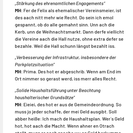
„Stärkung des ehrenamtlichen Engagements“
MH
: Fer de Felix als ehemalischer Vereinsmeier, ist
des aach nitt mehr wie Recht. Do sein ich emol
gespannt, ob do alle gemahnt sinn. Unn ach die
Kerb, unn de Weihnachtsmarkt. Dann derfe viellicht
die Vereine aach die Hall nutze, ohne extra defer se
bezahle. Weil die Hall schunn längst bezahlt iss.
„Verbesserung der Infrastruktur, insbesondere der
Parkplatzsituation“
MH
: Prima. Des hot er abgeschrib. Wenn am End im
Ort nimmer so gerast werd, iss merr alles Recht.
„Solide Haushaltsführung unter Beachtung
haushalterischer Grundsätze“
MH
: Eieiei, des hot er aus de Gemeindeordnung. So
muss jo jeder schaffe, der mei Geld ausgibt. Soll
abber heiße: Ich mach de Haushaltsplan. Wer´s Geld
hot, hot aach die Macht. Wenn ahner en Otrach
stellt, muss er aach saache wu es Geld herkumme