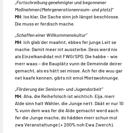
„Fortschreibung genehmigter und begonnener
Maßnahmen (Mehrgenerationenraum- und platz)“
MH
: Iss klar. Die Sache sinn joh längst beschlosse.
Die muss er ferdisch mache.
„Schaffen einer Willkommenskultur“
MH
: Ich glab´der maahnt, ebbes fer junge Leit se
mache. Damit meer nit aussterbe. Dess werd nix
als Einzelkandidat mit FWG/SPD. Die habbe – wie
merr waas – die Bauplätz vunn de Gemeinde deirer
gemacht, als es hätt sei misse. Ach fer die wuu gar
net kaafe kennen, gibts nit emol Mietswohnunge.
„Förderung der Senioren- und Jugendarbeit“
MH
: Aha, die Reihefolsch ist wichtich. Eija, merr
Alde sinn halt Wähler, die Junge nett. Däät er nur 10
% vunn dem was fer die Alde gemacht werd aach
fer die Junge mache, do hädden merr schun mol
zwa Veranstaltunge (+ 200% noh Ewa Zwerch).